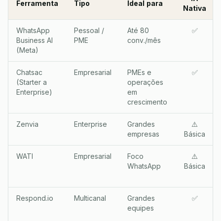
Ferramenta
Tipo
Ideal para
Nativa
WhatsApp
Pessoal /
Até 80
✅
Business AI
PME
conv./mês
(Meta)
Chatsac
Empresarial
PMEs e
✅
(Starter a
operações
Enterprise)
em
crescimento
Zenvia
Enterprise
Grandes
⚠️
empresas
Básica
WATI
Empresarial
Foco
⚠️
WhatsApp
Básica
Respond.io
Multicanal
Grandes
✅
equipes