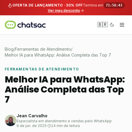
Pular para o conteúdo
OFERTA DE LANÇAMENTO · 30% OFF
Termina em
71:58:43
Ver meu desconto
🇧🇷
Blog
/
Ferramentas de Atendimento
/
Melhor IA para WhatsApp: Análise Completa das Top 7
FERRAMENTAS DE ATENDIMENTO
Melhor IA para WhatsApp:
Análise Completa das Top
7
Jean Carvalho
Especialista em atendimento e vendas pelo WhatsApp
·
9 de jun. de 2025
·
14 min de leitura