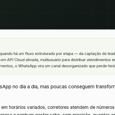
quando há um fluxo estruturado por etapa — da captação do lead 
com API Cloud ativada, multiusuário para distribuir atendimentos 
ntos, o WhatsApp vira um canal desorganizado que perde histó
hatsApp no dia a dia, mas poucas conseguem transfo
 em horários variados, corretores atendem de números 
resa e nenhum gestor sabe, com precisão, quantas op