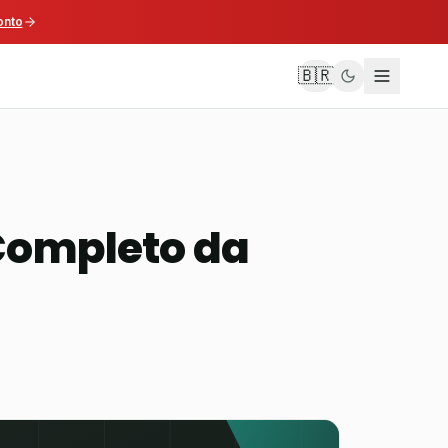
onto
🇧🇷
 Completo da