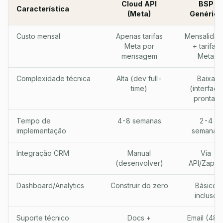
Cloud API
BSP
Característica
(Meta)
Genérico
Custo mensal
Apenas tarifas
Mensalida
Meta por
+ tarifas
mensagem
Meta
Complexidade técnica
Alta (dev full-
Baixa
time)
(interface
pronta)
Tempo de
4-8 semanas
2-4
implementação
semanas
Integração CRM
Manual
Via
(desenvolver)
API/Zapier
Dashboard/Analytics
Construir do zero
Básico
incluso
Suporte técnico
Docs +
Email (48h