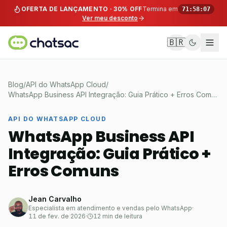
Pular para o conteúdo
OFERTA DE LANÇAMENTO · 30% OFF
Termina em
71:58:07
Ver meu desconto
🇧🇷
Blog
/
API do WhatsApp Cloud
/
WhatsApp Business API Integração: Guia Prático + Erros Comuns
API DO WHATSAPP CLOUD
WhatsApp Business API
Integração: Guia Prático +
Erros Comuns
Jean Carvalho
Especialista em atendimento e vendas pelo WhatsApp
·
11 de fev. de 2026
·
12 min de leitura