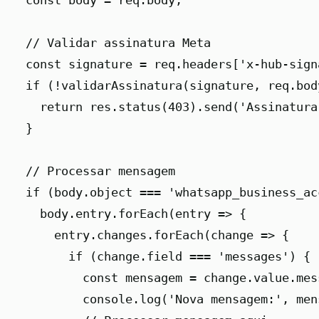
  const body = req.body;

  // Validar assinatura Meta

  const signature = req.headers['x-hub-sign
  if (!validarAssinatura(signature, req.body
    return res.status(403).send('Assinatura
  }

  // Processar mensagem

  if (body.object === 'whatsapp_business_acc
    body.entry.forEach(entry => {

      entry.changes.forEach(change => {

        if (change.field === 'messages') {

          const mensagem = change.value.mess
          console.log('Nova mensagem:', mens