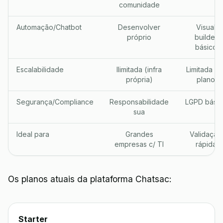
comunidade
Automação/Chatbot
Desenvolver
Visual
próprio
builder
básico
Escalabilidade
Ilimitada (infra
Limitada po
própria)
plano
Segurança/Compliance
Responsabilidade
LGPD básic
sua
Ideal para
Grandes
Validação
empresas c/ TI
rápida
Os planos atuais da plataforma Chatsac:
Starter