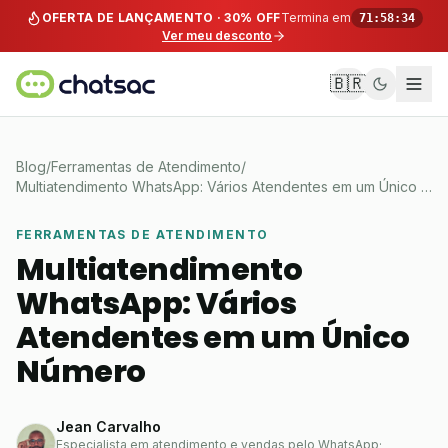
Pular para o conteúdo
OFERTA DE LANÇAMENTO · 30% OFF
Termina em
71:58:34
Ver meu desconto
🇧🇷
Blog
/
Ferramentas de Atendimento
/
Multiatendimento WhatsApp: Vários Atendentes em um Único Número
FERRAMENTAS DE ATENDIMENTO
Multiatendimento
WhatsApp: Vários
Atendentes em um Único
Número
Jean Carvalho
Especialista em atendimento e vendas pelo WhatsApp
·