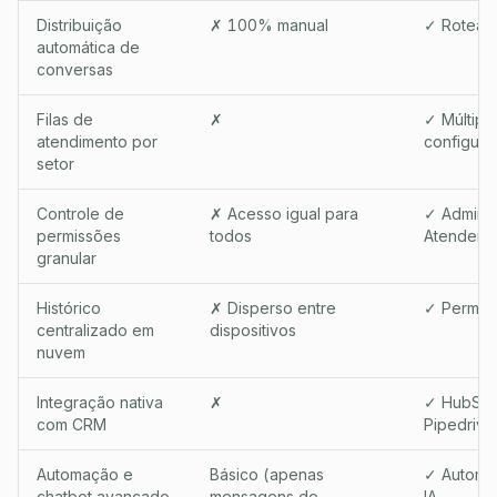
Distribuição
✗ 100% manual
✓ Roteame
automática de
conversas
Filas de
✗
✓ Múltipla
atendimento por
configurá
setor
Controle de
✗ Acesso igual para
✓ Admin /
permissões
todos
Atendente
granular
Histórico
✗ Disperso entre
✓ Permane
centralizado em
dispositivos
nuvem
Integração nativa
✗
✓ HubSpot
com CRM
Pipedrive
Automação e
Básico (apenas
✓ Automa
chatbot avançado
mensagens de
IA