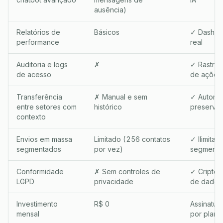
ausência)
Relatórios de
Básicos
✓ Dashbo
performance
real
Auditoria e logs
✗
✓ Rastre
de acesso
de ações
Transferência
✗ Manual e sem
✓ Automát
entre setores com
histórico
preserva
contexto
Envios em massa
Limitado (256 contatos
✓ Ilimita
segmentados
por vez)
segmenta
Conformidade
✗ Sem controles de
✓ Criptog
LGPD
privacidade
de dados
Investimento
R$ 0
Assinatura
mensal
por plano