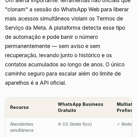
Um alerta importante: ferramentas não oficiais que
"clonam" a sessão do WhatsApp Web para liberar
mais acessos simultâneos violam os Termos de
Serviço da Meta. A plataforma detecta esse tipo
de automação e pode banir o número
permanentemente — sem aviso e sem
recuperação, levando junto o histórico e os
contatos acumulados ao longo de anos. O único
caminho seguro para escalar além do limite de
aparelhos é a API oficial.
WhatsApp Business
Multiate
Recurso
Gratuito
Profissio
Atendentes
4–10 (limite fixo)
✓ Ilimitad
simultâneos