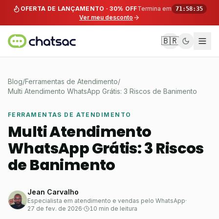
Pular para o conteúdo
OFERTA DE LANÇAMENTO · 30% OFF
Termina em
71:58:35
Ver meu desconto
🇧🇷
Blog
/
Ferramentas de Atendimento
/
Multi Atendimento WhatsApp Grátis: 3 Riscos de Banimento
FERRAMENTAS DE ATENDIMENTO
Multi Atendimento
WhatsApp Grátis: 3 Riscos
de Banimento
Jean Carvalho
Especialista em atendimento e vendas pelo WhatsApp
·
27 de fev. de 2026
·
10 min de leitura