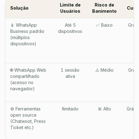
Limite de
Risco de
Solução
Cust
Usuários
Banimento
📱 WhatsApp
Até 5
✅ Baixo
Gráti
Business padrão
dispositivos
(múltiplos
dispositivos)
🌐 WhatsApp Web
1 sessão
⚠️ Médio
Gráti
compartilhado
ativa
(acesso no
navegador)
⚙️ Ferramentas
Ilimitado
🚨 Alto
Grátis
open source
(Chatwoot, Press
Ticket etc.)