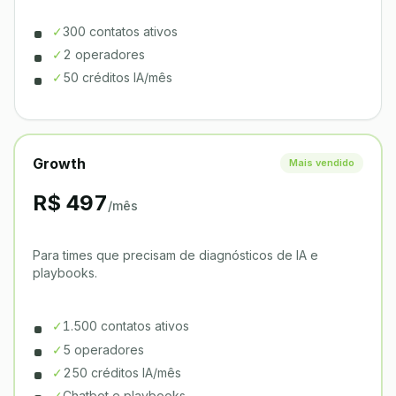
✓
300 contatos ativos
✓
2 operadores
✓
50 créditos IA/mês
Growth
Mais vendido
R$ 497
/mês
Para times que precisam de diagnósticos de IA e
playbooks.
✓
1.500 contatos ativos
✓
5 operadores
✓
250 créditos IA/mês
✓
Chatbot e playbooks