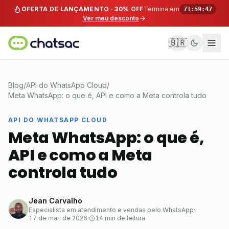
Pular para o conteúdo
OFERTA DE LANÇAMENTO · 30% OFF
Termina em
71:59:47
Ver meu desconto
🇧🇷
Blog
/
API do WhatsApp Cloud
/
Meta WhatsApp: o que é, API e como a Meta controla tudo
API DO WHATSAPP CLOUD
Meta WhatsApp: o que é,
API e como a Meta
controla tudo
Jean Carvalho
Especialista em atendimento e vendas pelo WhatsApp
·
17 de mar. de 2026
·
14 min de leitura