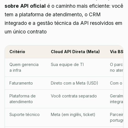
sobre API oficial
é o caminho mais eficiente: você
tem a plataforma de atendimento, o CRM
integrado e a gestão técnica da API resolvidos em
um único contrato
Critério
Cloud API Direta (Meta)
Via BSP 
Quem gerencia
Sua equipe de TI
O parcei
a infra
no atend
Faturamento
Direto com a Meta (USD)
Com o pa
Plataforma de
Você contrata separado
Geralment
atendimento
integrada
Suporte técnico
Meta (em inglês, ticket)
Parceiro 
portuguê